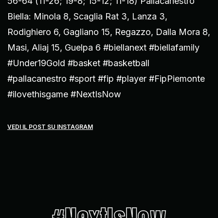
56-64 (11-26; 19-8; 15-12; 11-18) Pallacanestro
Biella: Minola 8, Scaglia Rat 3, Lanza 3,
Rodighiero 6, Gagliano 15, Regazzo, Dalla Mora 8,
Masi, Aliaj 15, Guelpa 6 #biellanext #biellafamily
#Under19Gold #basket #basketball
#pallacanestro #sport #fip #player #FipPiemonte
#ilovethisgame #NextIsNow
VEDI IL POST SU INSTAGRAM