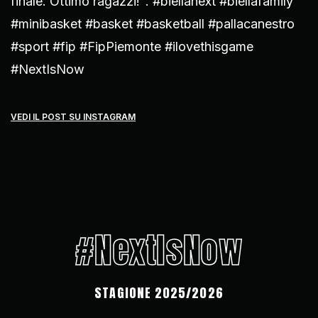
finale. Ottimo ragazzi!". #biellanext #biellafamily
#minibasket #basket #basketball #pallacanestro
#sport #fip #FipPiemonte #ilovethisgame
#NextIsNow
VEDI IL POST SU INSTAGRAM
#NextIsNow
STAGIONE 2025/2026