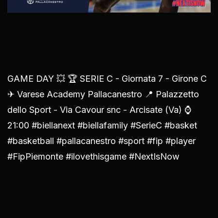
GAME DAY 💥 🏆 SERIE C - Giornata 7 - Girone C
✈ Varese Academy Pallacanestro 📍 Palazzetto
dello Sport - Via Cavour snc - Arcisate (Va) ⌚️
21:00 #biellanext #biellafamily #SerieC #basket
#basketball #pallacanestro #sport #fip #player
#FipPiemonte #ilovethisgame️ #NextIsNow