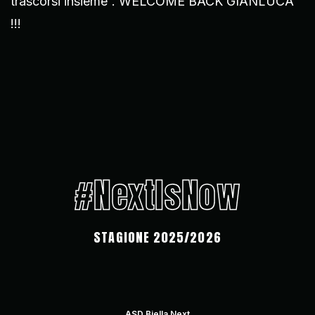
trascorsi insieme”. WELCOME BACK GIANLUCA
!!!
#NextIsNow
STAGIONE 2025/2026
ASD Biella Next