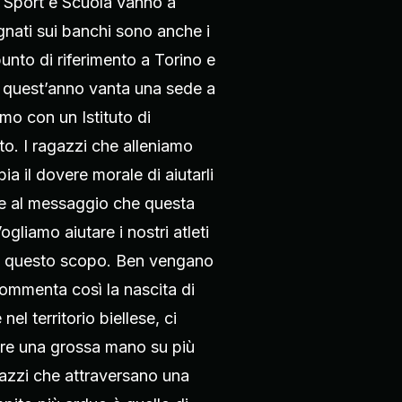
. Sport e Scuola vanno a
nati sui banchi sono anche i
punto di riferimento a Torino e
 da quest’anno vanta una sede a
amo con un Istituto di
to. I ragazzi che alleniamo
a il dovere morale di aiutarli
te al messaggio che questa
liamo aiutare i nostri atleti
ù a questo scopo. Ben vengano
 commenta così la nascita di
l territorio biellese, ci
are una grossa mano su più
gazzi che attraversano una