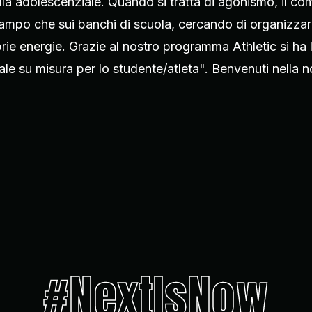
la adolescenziale. Quando si tratta di agonismo, il com
 campo che sui banchi di scuola, cercando di organizzar
rie energie. Grazie al nostro programma Athletic si ha l
ale su misura per lo studente/atleta". Benvenuti nella n
#NextIsNow