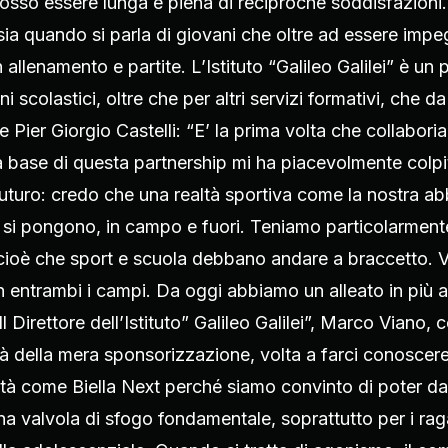
sso essere lunga e piena di reciproche soddisfazioni
a quando si parla di giovani che oltre ad essere impeg
 allenamento e partite. L’Istituto “Galileo Galilei” è un 
ni scolastici, oltre che per altri servizi formativi, che
e Pier Giorgio Castelli: “E’ la prima volta che collabori
a base di questa partnership mi ha piacevolmente colpi
uturo: credo che una realtà sportiva come la nostra abbi
he si pongono, in campo e fuori. Teniamo particolarmen
cioè che sport e scuola debbano andare a braccetto. Vog
 in entrambi i campi. Da oggi abbiamo un alleato in pi
 Direttore dell’Istituto” Galileo Galilei”, Marco Viano,
à della mera sponsorizzazione, volta a farci conoscere ne
altà come Biella Next perché siamo convinto di poter d
una valvola di sfogo fondamentale, soprattutto per i ra