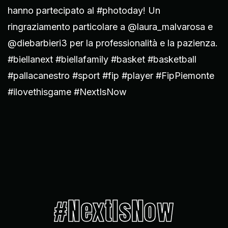
hanno partecipato al #photoday! Un
ringraziamento particolare a @laura_malvarosa e
@diebarbieri3 per la professionalità e la pazienza.
#biellanext #biellafamily #basket #basketball
#pallacanestro #sport #fip #player #FipPiemonte
#ilovethisgame️ #NextIsNow
#NextIsNow