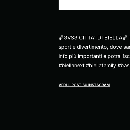
🏀3VS3 CITTA' DI BIELLA🏀 Ecc
sport e divertimento, dove sare
info più importanti e potrai isc
#biellanext #biellafamily #b
VEDI IL POST SU INSTAGRAM