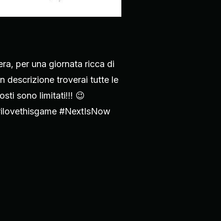
a, per una giornata ricca di
n descrizione troverai tutte le
sti sono limitati!!! 😉
 #ilovethisgame #NextIsNow