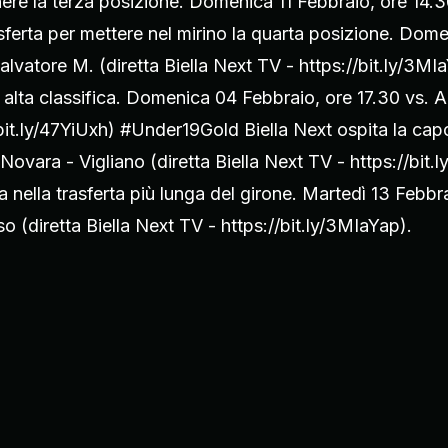
ere la terza posizione. Domenica 11 Febbraio, ore 14
sferta per mettere nel mirino la quarta posizione. Dome
vatore M. (diretta Biella Next TV - https://bit.ly/3MI
 alta classifica. Domenica 04 Febbraio, ore 17.30 vs. A
bit.ly/47YiUxh) #Under19Gold Biella Next ospita la capo
Novara - Vigliano (diretta Biella Next TV - https://bi
 nella trasferta più lunga del girone. Martedì 13 Febbra
(diretta Biella Next TV - https://bit.ly/3MIaYap).