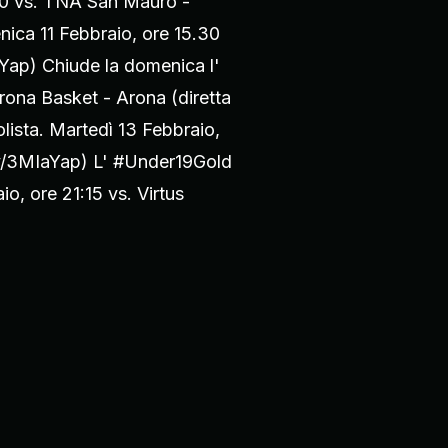
.30 vs. TNA San Mauro -
nica 11 Febbraio, ore 15.30
aYap) Chiude la domenica l'
rona Basket - Arona (diretta
lista. Martedì 13 Febbraio,
t.ly/3MIaYap) L' #Under19Gold
io, ore 21:15 vs. Virtus