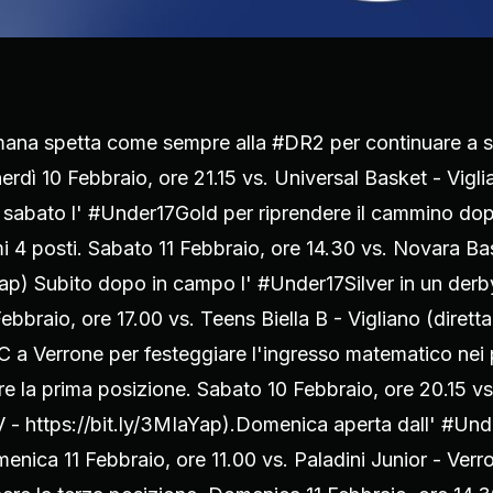
timana spetta come sempre alla #DR2 per continuare a 
erdì 10 Febbraio, ore 21.15 vs. Universal Basket - Vigli
il sabato l' #Under17Gold per riprendere il cammino do
i 4 posti. Sabato 11 Febbraio, ore 14.30 vs. Novara Bask
Yap) Subito dopo in campo l' #Under17Silver in un derb
bbraio, ore 17.00 vs. Teens Biella B - Vigliano (diretta
C a Verrone per festeggiare l'ingresso matematico nei 
e la prima posizione. Sabato 10 Febbraio, ore 20.15 vs
V - https://bit.ly/3MIaYap).Domenica aperta dall' #Unde
menica 11 Febbraio, ore 11.00 vs. Paladini Junior - Ve