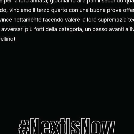
e per la loro annata, giochiamo alla pari il secondo q
ndo, vinciamo il terzo quarto con una buona prova offe
vince nettamente facendo valere la loro supremazia t
versari più forti della categoria, un passo avanti a live
ellino)
#NextIsNow