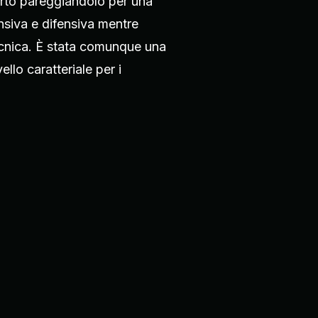
uarto pareggiandolo per una
nsiva e difensiva mentre
ecnica. È stata comunque una
llo caratteriale per i