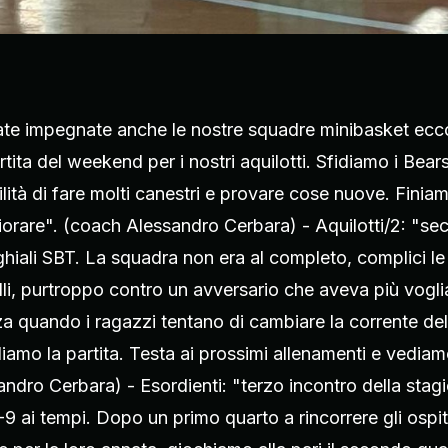
te impegnate anche le nostre squadre minibasket ecco 
rtita del weekend per i nostri aquilotti. Sfidiamo i Bear
lità di fare molti canestri e provare cose nuove. Finiamo
liorare". (coach Alessandro Cerbara) - Aquilotti/2: "s
hiali SBT. La squadra non era al completo, complici le
i, purtroppo contro un avversario che aveva più vogli
za quando i ragazzi tentano di cambiare la corrente del
mo la partita. Testa ai prossimi allenamenti e vediam
ndro Cerbara) - Esordienti: "terzo incontro della stag
9 ai tempi. Dopo un primo quarto a rincorrere gli ospi