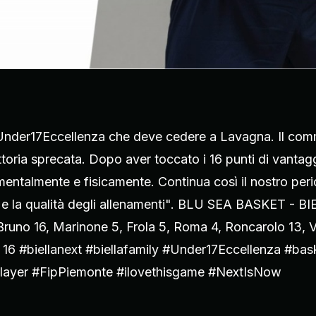
'#Under17Eccellenza che deve cedere a Lavagna. Il co
ttoria sprecata. Dopo aver toccato i 16 punti di vantag
o mentalmente e fisicamente. Continua così il nostro pe
ità e la qualità degli allenamenti". BLU SEA BASKET -
Bruno 16, Marinone 5, Frola 5, Roma 4, Roncarolo 13, V
o 16 #biellanext #biellafamily #Under17Eccellenza #bas
player #FipPiemonte #ilovethisgame️ #NextIsNow