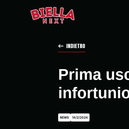
INDIETRO
Prima usc
infortuni
NEWS
14/2/2024