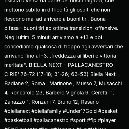
fisicità diversa da parte dei nostri ragazzi, che
mettono subito in difficoltà gli ospiti che non
riescono mai ad arrivare a buoni tiri. Buona
difesa= buoni tiri ed ottime transizioni offensive.
Negli ultimi 5 minuti arriviamo a +13 e poi
concediamo qualcosa di troppo agli avversari che
arrivano fino al -3...freddezza ai liberi e vittoria
meritata". BIELLA NEXT - PALLACANESTRO
CIRIE' 76-72 (17-18; 31-26; 63-53) Biella Next:
Badiane 2, Roma , Marinone , Musso 7, Musacchi
4, Roncarolo 23, Barbero Vignola 9, Ceretti 11,
Zanazzo 1, Ronzani 7, Bruno 12, Rasario
#biellanext #biellafamily #Under17Gold #basket
#basketball #pallacanestro #sport #fip #player