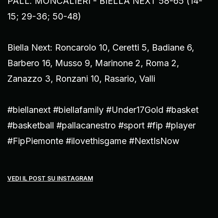
PALL. MONCALIERI - BIELLA NEXT 58-65 (14-
15; 29-36; 50-48)
Biella Next: Roncarolo 10, Ceretti 5, Badiane 6,
Barbero 16, Musso 9, Marinone 2, Roma 2,
Zanazzo 3, Ronzani 10, Rasario, Valli
#biellanext #biellafamily #Under17Gold #basket
#basketball #pallacanestro #sport #fip #player
#FipPiemonte #ilovethisgame #NextIsNow
VEDI IL POST SU INSTAGRAM