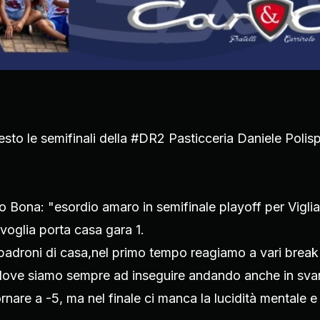
esto le semifinali della #DR2 Pasticceria Daniele Polispo
 Bona: "esordio amaro in semifinale playoff per Vigli
 voglia porta casa gara 1.
i padroni di casa,nel primo tempo reagiamo a vari break
ove siamo sempre ad inseguire andando anche in svan
rnare a -5, ma nel finale ci manca la lucidità mentale 