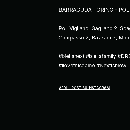
BARRACUDA TORINO - POLISP
Pol. Vigliano: Gagliano 2, Sca
Campasso 2, Bazzani 3, Minol
#biellanext #biellafamily #D
#ilovethisgame #NextIsNow
VEDI IL POST SU INSTAGRAM